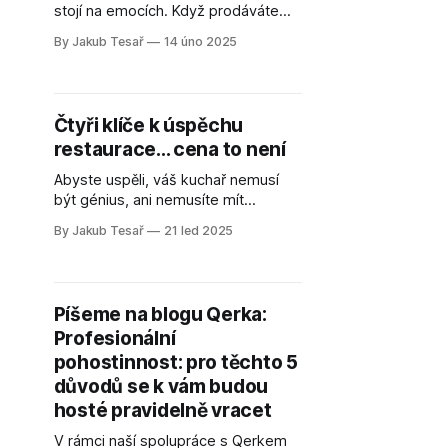
stojí na emocích. Když prodáváte
kalorie, jste nahraditelní. A to
By Jakub Tesař
14 úno 2025
nechcete. Hosté se chtějí cítit
opečovávaní, chtějí zažít něco, co
by doma nezažili, ochutnat jídlo,
které by si nedokázali sami připravit.
Čtyři klíče k úspěchu
V oblasti propagace restaurace platí
restaurace... cena to není
to samé – musíte ukázat, že to u
vás žije
Abyste uspěli, váš kuchař nemusí
být génius, ani nemusíte mít
restauraci na hlavním náměstí.
By Jakub Tesař
21 led 2025
PROSTŘEDÍ – kompromisy se
nevyplatí, pohodlí je nutnost Hostům
musíte nabídnout příjemné prostředí
– to je bez debat. Nikdo nebude
Píšeme na blogu Qerka:
trávit čas někde, kde se necítí
Profesionální
dobře. Útulný interiér, úměrný úrovni
podniku a sladěný s konceptem, je
pohostinnost: pro těchto 5
opravdu
důvodů se k vám budou
hosté pravidelně vracet
V rámci naší spolupráce s Qerkem