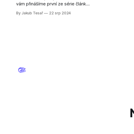
vám přinášíme první ze série článků
s radami a tipy na vylepšení vašeho
By Jakub Tesař
22 srp 2024
byznysu. Čtěte zde.