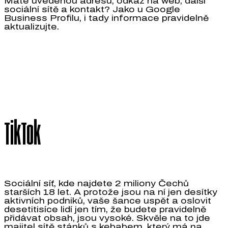
Máte uvedenou adresu, odkaz na web, další
sociální sítě a kontakt? Jako u Google
Business Profilu, i tady informace pravidelně
aktualizujte.
TikTok
Sociální síť, kde najdete 2 miliony Čechů
starších 18 let. A protože jsou na ní jen desítky
aktivních podniků, vaše šance uspět a oslovit
desetitisíce lidí jen tím, že budete pravidelně
přidávat obsah, jsou vysoké. Skvěle na to jde
majitel sítě stánků s kebabem, který má na