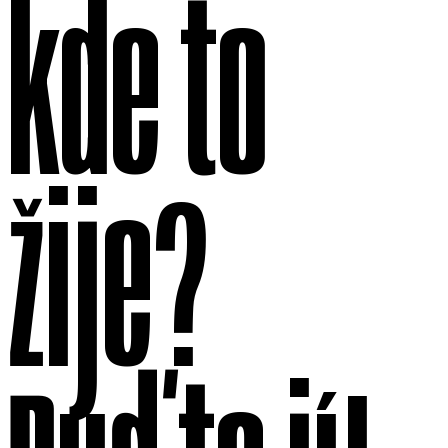
kde to
žije?