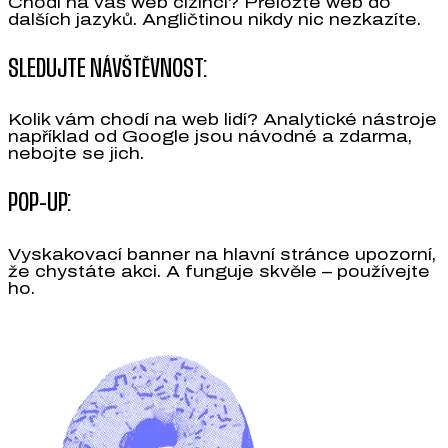
Chodí na váš web cizinci? Přeložte web do
dalších jazyků. Angličtinou nikdy nic nezkazíte.
SLEDUJTE NÁVŠTĚVNOST:
Kolik vám chodí na web lidí? Analytické nástroje
například od Google jsou návodné a zdarma,
nebojte se jich.
POP-UP:
Vyskakovací banner na hlavní stránce upozorní,
že chystáte akci. A funguje skvěle – používejte
ho.