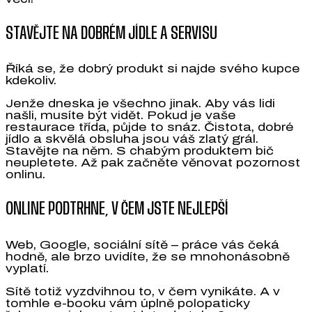
STAVĚJTE NA DOBRÉM JÍDLE A SERVISU
Říká se, že dobrý produkt si najde svého kupce
kdekoliv.
Jenže dneska je všechno jinak. Aby vás lidi
našli, musíte být vidět. Pokud je vaše
restaurace třída, půjde to snáz. Čistota, dobré
jídlo a skvělá obsluha jsou váš zlatý grál.
Stavějte na něm. S chabým produktem bič
neupletete. Až pak začněte věnovat pozornost
onlinu.
ONLINE PODTRHNE, V ČEM JSTE NEJLEPŠÍ
Web, Google, sociální sítě – práce vás čeká
hodně, ale brzo uvidíte, že se mnohonásobně
vyplatí.
Sítě totiž vyzdvihnou to, v čem vynikáte. A v
tomhle e-booku vám úplně polopaticky