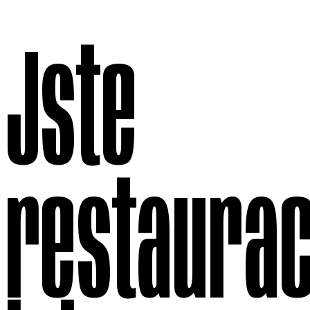
Jste
restaurac