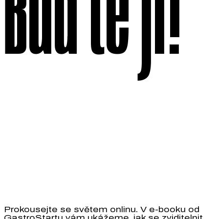
Buďte jí!
Prokousejte se světem onlinu. V e-booku od
GastroStartu vám ukážeme, jak se zviditelnit.